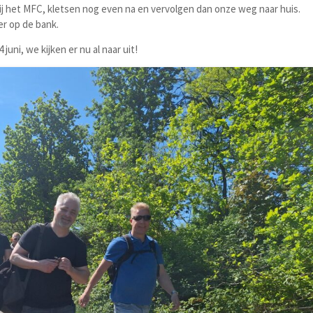
 bij het MFC, kletsen nog even na en vervolgen dan onze weg naar huis.
er op de bank.
juni, we kijken er nu al naar uit!