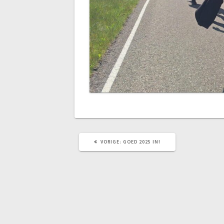
VORIG
VORIGE:
GOED 2025 IN!
BERICHT: