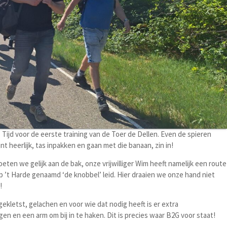
ijd voor de eerste training van de Toer de Dellen. Even de spieren
t heerlijk, tas inpakken en gaan met die banaan, zin in!
eten we gelijk aan de bak, onze vrijwilliger Wim heeft namelijk een route
 ’t Harde genaamd ‘de knobbel’ leid. Hier draaien we onze hand niet
p!
gekletst, gelachen en voor wie dat nodig heeft is er extra
n en een arm om bij in te haken. Dit is precies waar B2G voor staat!