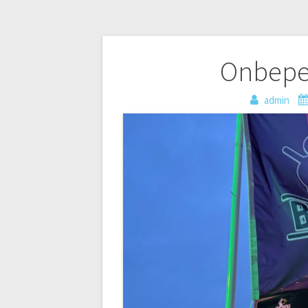
Bericht
Onbeper
navigatie
admin