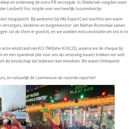
meeliep en onderweg de extra PR verzorgde. In Oldebroek voegden weer
der Liesbeth Vos zorgde voor een heerlijk tussendoortje.
t toegejuicht. Bij aankomst bij Villa ExpertCare wachtte een warm
ook verzorgers, kinderen en burgemeester Jan Nathan Rozendaal samen
gen zat de sfeer er goed in, en we voelden extra motivatie om ons in te
onze eindstand van €13.794 (later €14.122), waarna we de cheque bij
n en een spandoek (die voor ons als verassing kwam) trokken we veel
 met als boodschap dat iedereen kan meedoen. We waren Onbeperkt
teurs, en natuurlijk de Loermeeuw als razende reporter!