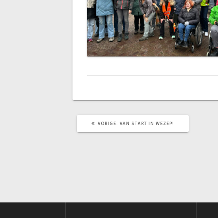
VORIG
VORIGE:
VAN START IN WEZEP!
BERICHT: