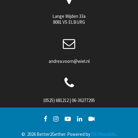
Lange Wijden 33a
8081 VS ELBURG
andrea.voorn@wiel.nl
(0525) 681212 | 06-36277295
© 2026 Better2Gether. Powered by
DEVRepublic
.