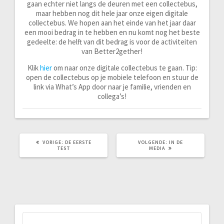
gaan echter niet langs de deuren met een collectebus,
maar hebben nog dit hele jaar onze eigen digitale
collectebus. We hopen aan het einde van het jaar daar
een mooi bedrag in te hebben en nu komt nog het beste
gedeelte: de helft van dit bedrag is voor de activiteiten
van Better2gether!
Klik
hier
om naar onze digitale collectebus te gaan. Tip:
open de collectebus op je mobiele telefoon en stuur de
link via What’s App door naar je familie, vrienden en
collega’s!
VORIG
VOLGEND
VORIGE:
DE EERSTE
VOLGENDE:
IN DE
BERICHT:
BERICHT:
TEST
MEDIA
Zoeken