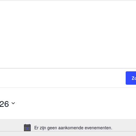
Z
026
Er zijn geen aankomende evenementen.
B