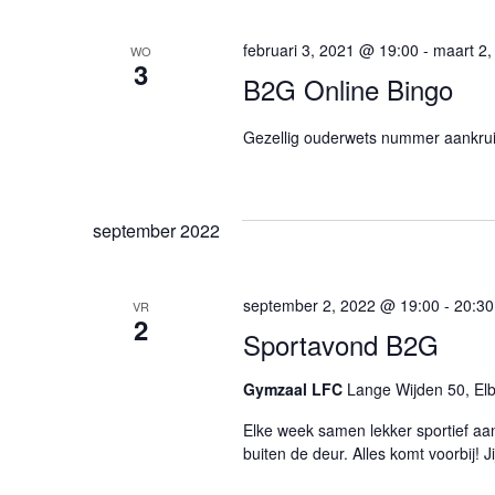
m
r
t
d
e
februari 3, 2021 @ 19:00
-
maart 2,
i
e
WO
e
3
n
B2G Online Bingo
r
.
n
e
Z
e
o
Gezellig ouderwets nummer aankru
n
t
e
d
k
a
e
v
t
o
u
september 2022
o
n
m
r
.
E
Z
v
september 2, 2022 @ 19:00
-
20:30
VR
2
e
Sportavond B2G
o
n
e
m
Gymzaal LFC
Lange Wijden 50, El
e
e
n
Elke week samen lekker sportief aan
k
t
buiten de deur. Alles komt voorbij! 
e
n