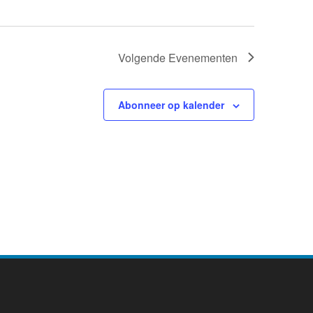
g
a
Volgende
Evenementen
v
e
Abonneer op kalender
n
n
a
v
i